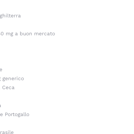
ghilterra
t 50 mg a buon mercato
e
g generico
a Ceca
a
te Portogallo
rasile