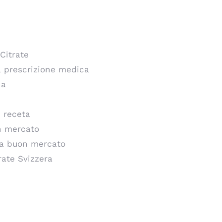
Citrate
a prescrizione medica
na
n receta
n mercato
e a buon mercato
rate Svizzera