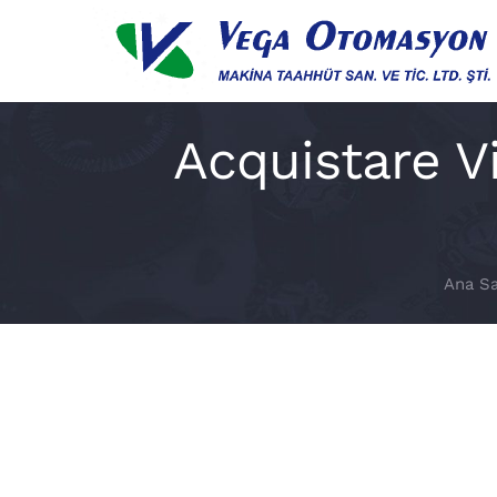
Skip
to
content
Acquistare V
Ana Sa
Acquistare Viagra Soft 50 mg ge