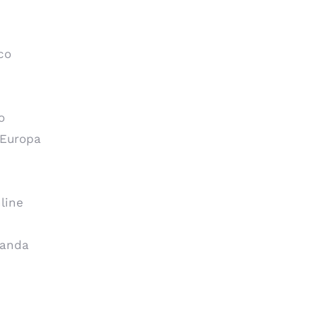
co
o
 Europa
line
landa