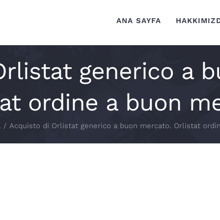
ANA SAYFA
HAKKIMIZ
Orlistat generico a 
tat ordine a buon m
l
/
Acquisto di Orlistat generico a buon mercato. Orlistat ord
buon mercato. Orlistat ordine a buon me