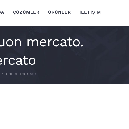
DA
ÇÖZÜMLER
ÜRÜNLER
İLETİŞİM
buon mercato.
ercato
ine a buon mercato
rcato