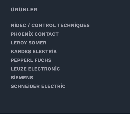
ÜRÜNLER
NİDEC / CONTROL TECHNİQUES
PHOENİX CONTACT
LEROY SOMER
KARDEŞ ELEKTRİK
PEPPERL FUCHS
LEUZE ELECTRONİC
SİEMENS
SCHNEİDER ELECTRİC