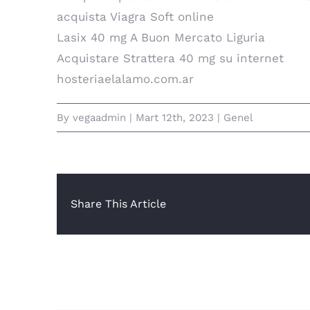
acquista Viagra Soft online
Lasix 40 mg A Buon Mercato Liguria
Acquistare Strattera 40 mg su internet
hosteriaelalamo.com.ar
By
vegaadmin
|
Mart 12th, 2023
|
Genel
Share This Article
İlişkili Yazılar