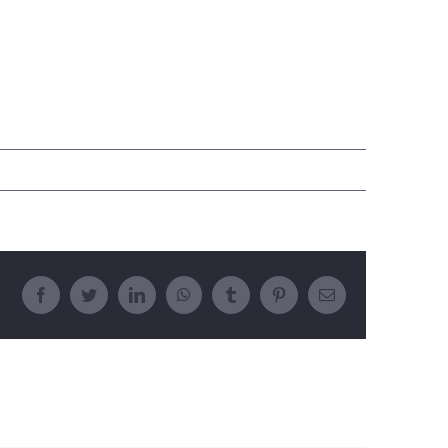
Facebook
Twitter
LinkedIn
WhatsApp
Tumblr
Pinterest
E-
posta