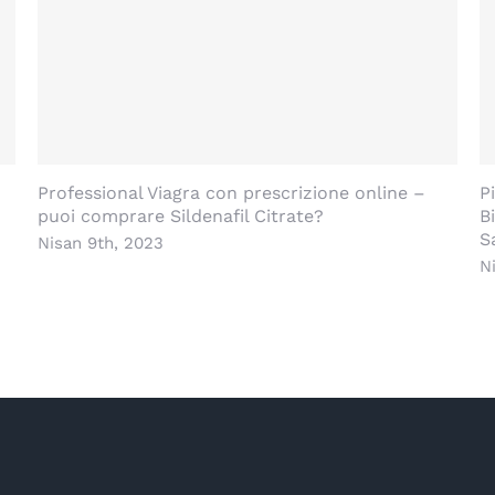
Professional Viagra con prescrizione online –
P
puoi comprare Sildenafil Citrate?
B
S
Nisan 9th, 2023
N