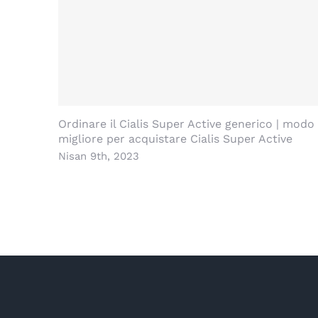
Ordinare il Cialis Super Active generico | modo
migliore per acquistare Cialis Super Active
Nisan 9th, 2023