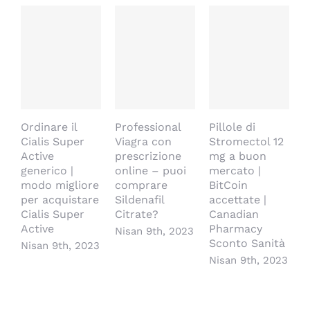
Ordinare il
Professional
Pillole di
D
Cialis Super
Viagra con
Stromectol 12
a
Active
prescrizione
mg a buon
p
generico |
online – puoi
mercato |
V
modo migliore
comprare
BitCoin
m
per acquistare
Sildenafil
accettate |
N
Cialis Super
Citrate?
Canadian
Active
Pharmacy
Nisan 9th, 2023
Sconto Sanità
Nisan 9th, 2023
Nisan 9th, 2023