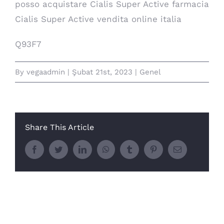
posso acquistare Cialis Super Active farmacia
Cialis Super Active vendita online italia
Q93F7
By
vegaadmin
|
Şubat 21st, 2023
|
Genel
Share This Article
Facebook
Twitter
LinkedIn
WhatsApp
Tumblr
Pinterest
E-
posta
İlişkili Yazılar