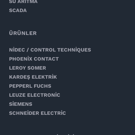
SU ARITMA
SCADA
ÜRÜNLER
NİDEC / CONTROL TECHNİQUES
PHOENİX CONTACT
LEROY SOMER
KARDEŞ ELEKTRİK
PEPPERL FUCHS
LEUZE ELECTRONİC
SİEMENS
SCHNEİDER ELECTRİC