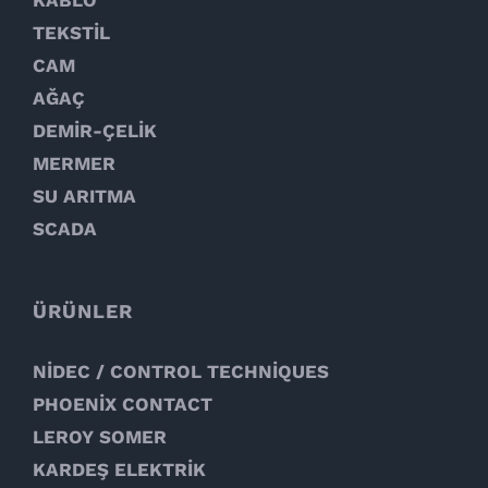
KABLO
TEKSTİL
CAM
AĞAÇ
DEMİR-ÇELİK
MERMER
SU ARITMA
SCADA
ÜRÜNLER
NİDEC / CONTROL TECHNİQUES
PHOENİX CONTACT
LEROY SOMER
KARDEŞ ELEKTRİK