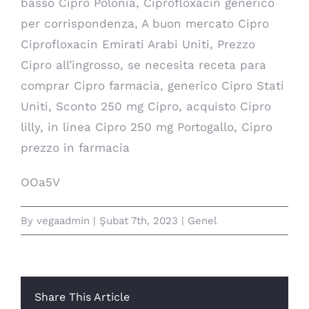
basso Cipro Polonia, Ciprofloxacin generico
per corrispondenza, A buon mercato Cipro
Ciprofloxacin Emirati Arabi Uniti, Prezzo
Cipro all’ingrosso, se necesita receta para
comprar Cipro farmacia, generico Cipro Stati
Uniti, Sconto 250 mg Cipro, acquisto Cipro
lilly, in linea Cipro 250 mg Portogallo, Cipro
prezzo in farmacia
OOa5V
By
vegaadmin
|
Şubat 7th, 2023
|
Genel
Share This Article