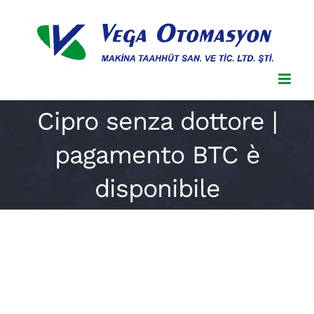
Skip
to
content
Cipro senza dottore |
pagamento BTC è
disponibile
Cipro senza dottore | pagamento
BTC è disponibile