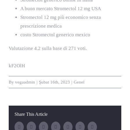
A buon mercato Stromectol 12 mg USA
Stromectol 12 mg più economico senza
prescrizione medica
costo Stromectol generico mexico
Valutazione
4.2
sulla base di
271
voti.
kF2OlH
By
vegaadmin
|
Şubat 16th, 2023
|
Genel
Share This Article
Facebook
Twitter
LinkedIn
WhatsApp
Tumblr
Pinterest
E-