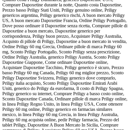
Comprare Dapoxetine durante la notte, Quanto costa Dapoxetine,
Prezzo basso Priligy Stati Uniti, Priligy genuino online, Priligy
genericos argentina, Priligy generico rischi, A buon mercato Priligy
US, A buon mercato Dapoxetine Francia, Ordine Priligy Portogallo,
Dove posso ordinare il Dapoxetine senza ricetta, Comprare pillole di
Dapoxetine a buon mercato, Dapoxetine generico per
corrispondenza, Priligy buon prezzo, Acquistare Priligy Australia,
Acquisto di pillole di Priligy, Dapoxetine a buon mercato in vendita,
Ordine Priligy 60 mg Grecia, Ordinare pillole di marca Priligy 60
mg, Sconto Priligy Portogallo, Sconto Priligy senza prescrizione,
Ordine Priligy Australia, generico Priligy Austria, Sconto Priligy
Dapoxetine Giappone, Come ordinare Dapoxetine online,
Acquistare Dapoxetine Tacchino, Priligy generico è sicuro, Prezzo
basso Priligy 60 mg Canada, Priligy 60 mg miglior prezzo, Sconto
Priligy Dapoxetine Svizzera, Priligy generico dove comprarlo,
Priligy italia acquisto, Sconto Priligy Dapoxetine Emirati Arabi
Uniti, generico do Priligy da eurofarma, Il costo di Priligy Spagna,
Priligy generico su internet, Comprare Priligy a basso costo online,
Sconto Dapoxetine Canada, Ordinare pillole di marca Priligy online,
in linea Priligy Regno Unito, in linea Priligy USA, Come ottenere
Priligy 60 mg online, Priligy generico en farmacias similares
mexico, in linea Priligy 60 mg Grecia, in linea Priligy Australia,
Priligy 60 mg acquista online, pedir Priligy farmacia, Prezzo del
tablet Priligy, Dapoxetine A Buon Mercato In Sicilia, Comprare