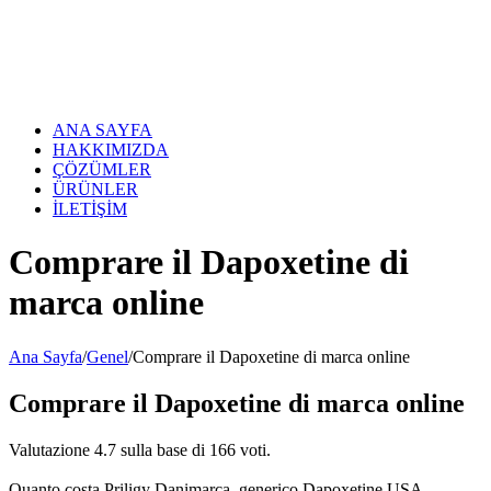
Skip
to
content
ANA SAYFA
HAKKIMIZDA
ÇÖZÜMLER
ÜRÜNLER
İLETİŞİM
Comprare il Dapoxetine di
marca online
Ana Sayfa
/
Genel
/
Comprare il Dapoxetine di marca online
Comprare il Dapoxetine di marca online
Valutazione
4.7
sulla base di
166
voti.
Quanto costa Priligy Danimarca, generico Dapoxetine USA,