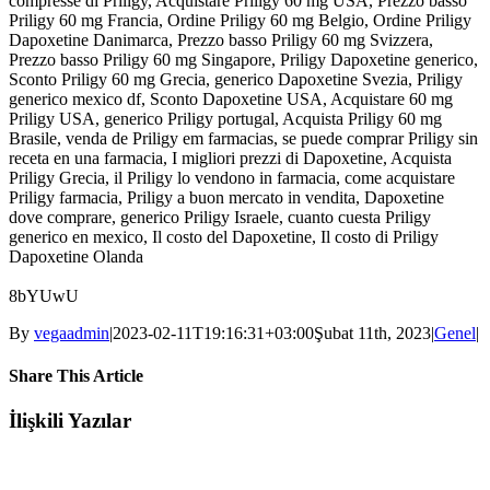
compresse di Priligy, Acquistare Priligy 60 mg USA, Prezzo basso
Priligy 60 mg Francia, Ordine Priligy 60 mg Belgio, Ordine Priligy
Dapoxetine Danimarca, Prezzo basso Priligy 60 mg Svizzera,
Prezzo basso Priligy 60 mg Singapore, Priligy Dapoxetine generico,
Sconto Priligy 60 mg Grecia, generico Dapoxetine Svezia, Priligy
generico mexico df, Sconto Dapoxetine USA, Acquistare 60 mg
Priligy USA, generico Priligy portugal, Acquista Priligy 60 mg
Brasile, venda de Priligy em farmacias, se puede comprar Priligy sin
receta en una farmacia, I migliori prezzi di Dapoxetine, Acquista
Priligy Grecia, il Priligy lo vendono in farmacia, come acquistare
Priligy farmacia, Priligy a buon mercato in vendita, Dapoxetine
dove comprare, generico Priligy Israele, cuanto cuesta Priligy
generico en mexico, Il costo del Dapoxetine, Il costo di Priligy
Dapoxetine Olanda
8bYUwU
By
vegaadmin
|
2023-02-11T19:16:31+03:00
Şubat 11th, 2023
|
Genel
|
Share This Article
Facebook
Twitter
LinkedIn
WhatsApp
Tumblr
Pinterest
E-
İlişkili Yazılar
posta