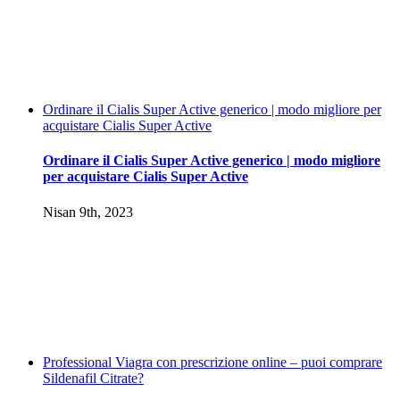
Ordinare il Cialis Super Active generico | modo migliore per
acquistare Cialis Super Active
Ordinare il Cialis Super Active generico | modo migliore
per acquistare Cialis Super Active
Nisan 9th, 2023
Professional Viagra con prescrizione online – puoi comprare
Sildenafil Citrate?