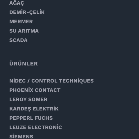
AĞAÇ
DEMİR-ÇELİK
MERMER
SU ARITMA
SCADA
ÜRÜNLER
NİDEC / CONTROL TECHNİQUES
PHOENİX CONTACT
LEROY SOMER
KARDEŞ ELEKTRİK
PEPPERL FUCHS
LEUZE ELECTRONİC
SİEMENS