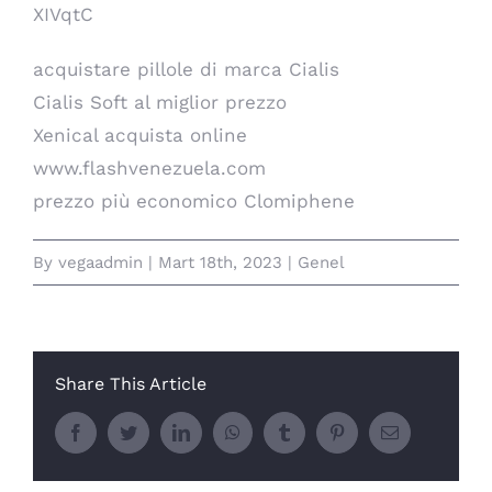
XIVqtC
acquistare pillole di marca Cialis
Cialis Soft al miglior prezzo
Xenical acquista online
www.flashvenezuela.com
prezzo più economico Clomiphene
By
vegaadmin
|
Mart 18th, 2023
|
Genel
Share This Article
Facebook
Twitter
LinkedIn
WhatsApp
Tumblr
Pinterest
E-
posta