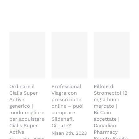
İlişkili Yazılar
Ordinare il
Professional
Pillole di
D
Cialis Super
Viagra con
Stromectol 12
a
Active
prescrizione
mg a buon
p
generico |
online – puoi
mercato |
V
modo migliore
comprare
BitCoin
m
per acquistare
Sildenafil
accettate |
N
Cialis Super
Citrate?
Canadian
Active
Pharmacy
Nisan 9th, 2023
Sconto Sanità