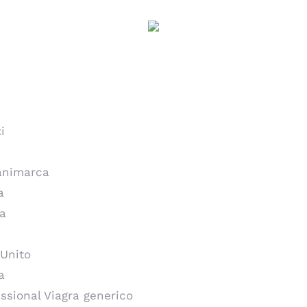
illole di Sildenafil C
i
Danimarca
a
ca
 Unito
a
essional Viagra generico