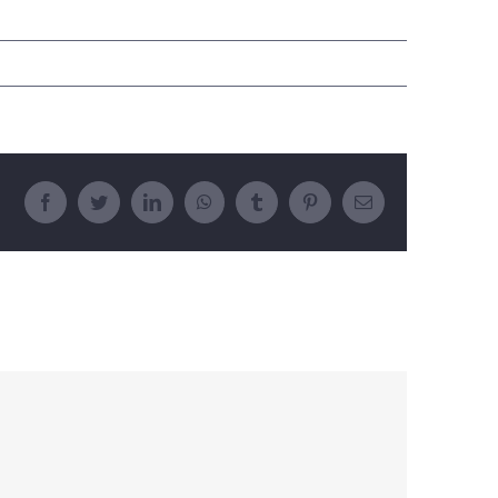
Facebook
Twitter
LinkedIn
WhatsApp
Tumblr
Pinterest
E-
posta