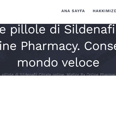
ANA SAYFA
HAKKIMIZ
 pillole di Sildenafil
ine Pharmacy. Conse
mondo veloce
pillole di Sildenafil Citrate online. Miglior Rx Online Pharma
afil Citrate online. Miglior Rx Online Ph