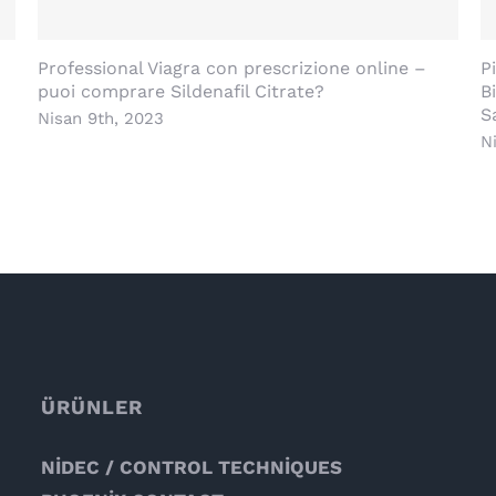
Professional Viagra con prescrizione online –
P
puoi comprare Sildenafil Citrate?
B
S
Nisan 9th, 2023
N
ÜRÜNLER
NİDEC / CONTROL TECHNİQUES