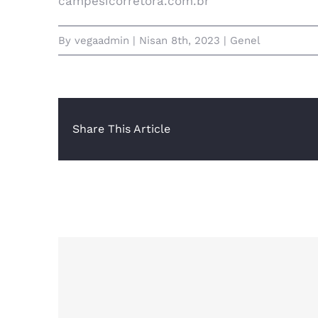
campesicorretora.com.br
By
vegaadmin
|
Nisan 8th, 2023
|
Genel
Share This Article
İlişkili Yazılar