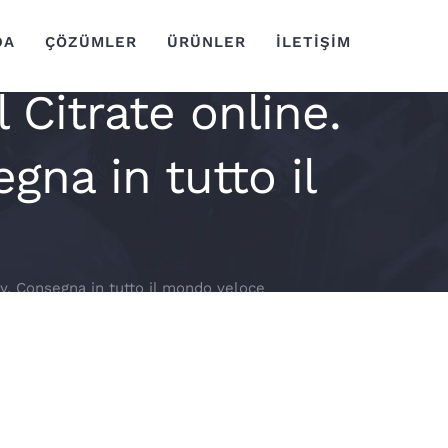
DA
ÇÖZÜMLER
ÜRÜNLER
İLETİŞİM
 Citrate online.
gna in tutto il
cy. Consegna in tutto il mondo veloce
armacy. Consegna in tutto il