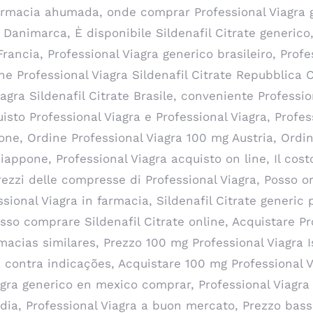
farmacia ahumada, onde comprar Professional Viagra 
a Danimarca, È disponibile Sildenafil Citrate generic
 Francia, Professional Viagra generico brasileiro, Prof
ne Professional Viagra Sildenafil Citrate Repubblica
Viagra Sildenafil Citrate Brasile, conveniente Professio
isto Professional Viagra e Professional Viagra, Profe
pone, Ordine Professional Viagra 100 mg Austria, Ordin
ppone, Professional Viagra acquisto on line, Il costo
rezzi delle compresse di Professional Viagra, Posso ord
sional Viagra in farmacia, Sildenafil Citrate generic 
sso comprare Sildenafil Citrate online, Acquistare Pr
rmacias similares, Prezzo 100 mg Professional Viagra I
a contra indicações, Acquistare 100 mg Professional
Viagra generico en mexico comprar, Professional Viagr
andia, Professional Viagra a buon mercato, Prezzo ba