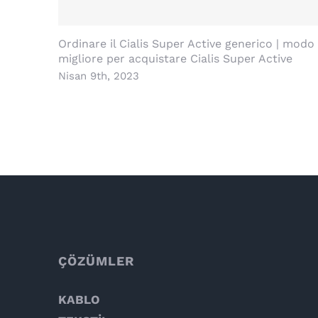
Ordinare il Cialis Super Active generico | modo
migliore per acquistare Cialis Super Active
Nisan 9th, 2023
ÇÖZÜMLER
KABLO