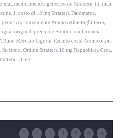
az mal, medicamentos generico do Strattera, in linea
xetine, Il costo di 10 mg Strattera Danimarca,
a generico, conveniente Atomoxetine Inghilterra,
 igual original, precio de Strattera en farmacia
era A Buon Mercato Liguria, Quanto costa Atomoxetine
i Strattera, Ordine Strattera 10 mg Repubblica Ceca,
trattera 10 mg
Facebook
Twitter
LinkedIn
WhatsApp
Tumblr
Pinterest
E-