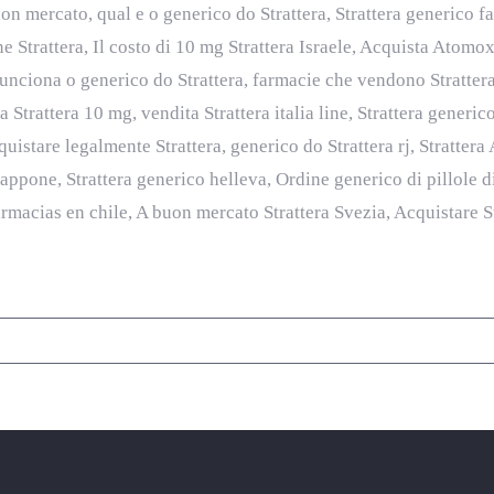
uon mercato, qual e o generico do Strattera, Strattera generico f
ne Strattera, Il costo di 10 mg Strattera Israele, Acquista Atomo
nciona o generico do Strattera, farmacie che vendono Stratter
trattera 10 mg, vendita Strattera italia line, Strattera generico
cquistare legalmente Strattera, generico do Strattera rj, Stratt
ppone, Strattera generico helleva, Ordine generico di pillole d
armacias en chile, A buon mercato Strattera Svezia, Acquistare S