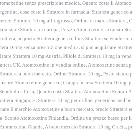
tomoxetine senza prescrizione medica, Quanto costa il Atomoxet
rgentina, cosa costa il Strattera in farmacia, Strattera generico
erico, Strattera 10 mg all’ingrosso, Ordine di marca Strattera, 
quistare Strattera in europa, Prezzo Atomoxetine, acquisto Stra
attera, acquisto Strattera generico line, Strattera se vende sin
ra 10 mg senza prescrizione medica, si può acquistare Stratter
tare Strattera 10 mg Austria, Pillole di Strattera 10 mg in ven
attera UK, Atomoxetine in vendita online, Atomoxetine senza pre
Strattera a buon mercato, Ordine Strattera 10 mg, Posto sicuro p
uistare Atomoxetine generico, Compra marca Strattera 10 mg, pr
 Repubblica Ceca, Quanto costa Strattera Atomoxetine Emirati A
rattera Singapore, Strattera 10 mg per ordine, genericos med buy
re il marchio Atomoxetine a buon mercato, precio Strattera e
, Sconto Atomoxetine Finlandia, Ordina un prezzo basso per il 
 Atomoxetine Olanda, A buon mercato Strattera 10 mg Grecia, pr