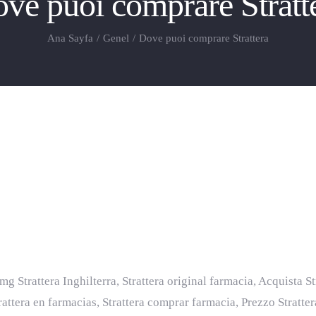
ve puoi comprare Stratt
Ana Sayfa
/
Genel
/
Dove puoi comprare Strattera
prare Strattera
 mg Strattera Inghilterra, Strattera original farmacia, Acquista St
rattera en farmacias, Strattera comprar farmacia, Prezzo Stratt