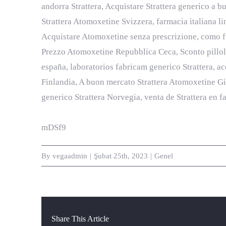
andorra Strattera, Acquistare Strattera generico a b
Strattera Atomoxetine Svizzera, farmacia italiana li
Acquistare Atomoxetine senza prescrizione, como fu
Prezzo Atomoxetine Repubblica Ceca, Sconto pillola S
españa, laboratorios fabricam generico Strattera, a
Finlandia, A buon mercato Strattera Atomoxetine Gia
generico Strattera Norvegia, venta de Strattera en f
mDSf9
By
vegaadmin
|
Şubat 25th, 2023
|
Genel
Share This Article