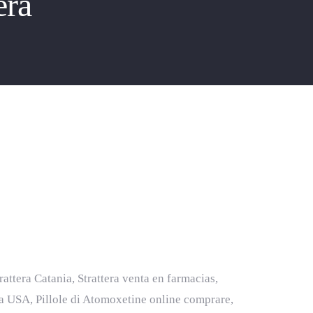
era
rattera Catania, Strattera venta en farmacias,
era USA, Pillole di Atomoxetine online comprare,