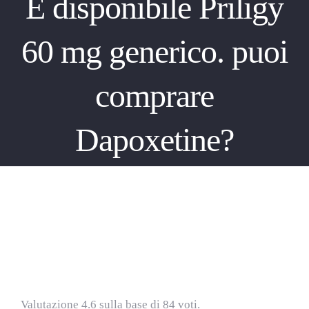
È disponibile Priligy
60 mg generico. puoi
comprare
Dapoxetine?
È disponibile Priligy 60 mg generico.
puoi comprare Dapoxetine?
Valutazione
4.6
sulla base di
84
voti.