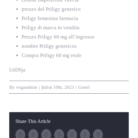
prezzo del Priligy generico
Priligy femenina farmacia
Priligy di marca in vendita
Prezzo Priligy 60 mg all’ingrosso
nombre Priligy genericos
Compra Priligy 60 mg reale
L6DSja
By
vegaadmin
|
Şubat 10th, 2023
|
Genel
Share This Article
Facebook
Twitter
LinkedIn
WhatsApp
Tumblr
Pinterest
E-