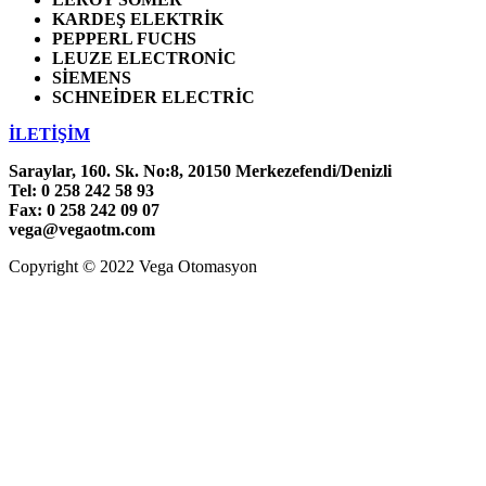
KARDEŞ ELEKTRİK
PEPPERL FUCHS
LEUZE ELECTRONİC
SİEMENS
SCHNEİDER ELECTRİC
İLETİŞİM
Saraylar, 160. Sk. No:8, 20150 Merkezefendi/Denizli
Tel: 0 258 242 58 93
Fax: 0 258 242 09 07
vega@vegaotm.com
Copyright © 2022 Vega Otomasyon
LinkedIn
Facebook
Go
to
Top