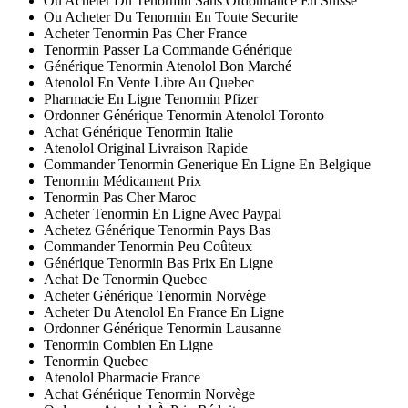
Ou Acheter Du Tenormin Sans Ordonnance En Suisse
Ou Acheter Du Tenormin En Toute Securite
Acheter Tenormin Pas Cher France
Tenormin Passer La Commande Générique
Générique Tenormin Atenolol Bon Marché
Atenolol En Vente Libre Au Quebec
Pharmacie En Ligne Tenormin Pfizer
Ordonner Générique Tenormin Atenolol Toronto
Achat Générique Tenormin Italie
Atenolol Original Livraison Rapide
Commander Tenormin Generique En Ligne En Belgique
Tenormin Médicament Prix
Tenormin Pas Cher Maroc
Acheter Tenormin En Ligne Avec Paypal
Achetez Générique Tenormin Pays Bas
Commander Tenormin Peu Coûteux
Générique Tenormin Bas Prix En Ligne
Achat De Tenormin Quebec
Acheter Générique Tenormin Norvège
Acheter Du Atenolol En France En Ligne
Ordonner Générique Tenormin Lausanne
Tenormin Combien En Ligne
Tenormin Quebec
Atenolol Pharmacie France
Achat Générique Tenormin Norvège