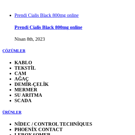
Prendi Cialis Black 800mg online
Prendi Cialis Black 800mg online
Nisan 8th, 2023
ÇÖZÜMLER
KABLO
TEKSTİL
CAM
AĞAÇ
DEMİR-ÇELİK
MERMER
SU ARITMA
SCADA
ÜRÜNLER
NİDEC / CONTROL TECHNİQUES
PHOENİX CONTACT
LEROY SOMER