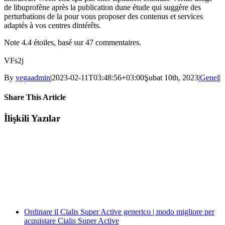
de libuprofène après la publication dune étude qui suggère des
perturbations de la pour vous proposer des contenus et services
adaptés à vos centres dintérêts.
Note
4.4
étoiles, basé sur
47
commentaires.
VFs2j
By
vegaadmin
|
2023-02-11T03:48:56+03:00
Şubat 10th, 2023
|
Genel
|
Share This Article
Facebook
Twitter
LinkedIn
WhatsApp
Tumblr
Pinterest
E-
İlişkili Yazılar
posta
Ordinare il Cialis Super Active generico | modo migliore per
acquistare Cialis Super Active