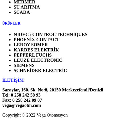
MERMER
SU ARITMA
SCADA
ÜRÜNLER
NİDEC / CONTROL TECHNİQUES
PHOENİX CONTACT
LEROY SOMER
KARDEŞ ELEKTRİK
PEPPERL FUCHS
LEUZE ELECTRONİC
SİEMENS
SCHNEİDER ELECTRİC
İLETİŞİM
Saraylar, 160. Sk. No:8, 20150 Merkezefendi/Denizli
Tel: 0 258 242 58 93
Fax: 0 258 242 09 07
vega@vegaotm.com
Copyright © 2022 Vega Otomasyon
LinkedIn
Facebook
Go
to