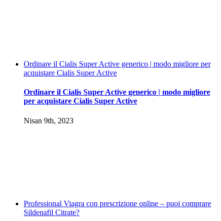
Ordinare il Cialis Super Active generico | modo migliore per
acquistare Cialis Super Active
Ordinare il Cialis Super Active generico | modo migliore
per acquistare Cialis Super Active
Nisan 9th, 2023
Professional Viagra con prescrizione online – puoi comprare
Sildenafil Citrate?