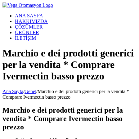
Skip
to
ANA SAYFA
content
HAKKIMIZDA
ÇÖZÜMLER
ÜRÜNLER
İLETİŞİM
Marchio e dei prodotti generici
per la vendita * Comprare
Ivermectin basso prezzo
Ana Sayfa
/
Genel
/
Marchio e dei prodotti generici per la vendita *
Comprare Ivermectin basso prezzo
Marchio e dei prodotti generici per la
vendita * Comprare Ivermectin basso
prezzo