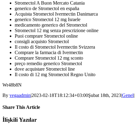
Stromectol A Buon Mercato Catania
generico de Stromectol en españa
Acquista Stromectol Ivermectin Danimarca
generico Stromectol 12 mg Israele
medicamento generico del Stromectol
Stromectol 12 mg senza prescrizione online
Puoi comprare Stromectol online
consigli acquisto Stromectol
Il costo di Stromectol Ivermectin Svizzera
Comprare la farmacia di Ivermectin
Comprare Stromectol 12 mg sconto
preço remedio generico Stromectol
dove acquistare Stromectol line
Il costo di 12 mg Stromectol Regno Unito
Wr48b8N
By
vegaadmin
|
2023-02-18T18:12:34+03:00
Şubat 18th, 2023
|
Genel
|
Share This Article
Facebook
Twitter
LinkedIn
WhatsApp
Tumblr
Pinterest
E-
İlişkili Yazılar
posta