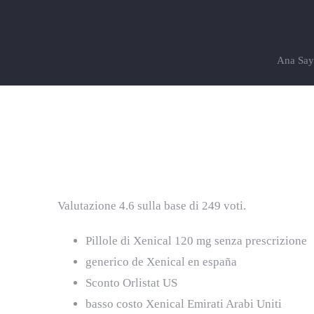
Ana Say
Orlistat A Buon Mercato Genova | Cons
Valutazione
4.6
sulla base di
249
voti.
Pillole di Xenical 120 mg senza prescrizione
generico de Xenical en españa
Sconto Orlistat US
basso costo Xenical Emirati Arabi Uniti