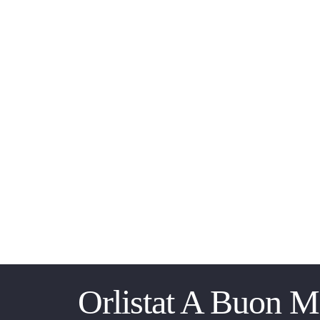
Skip
to
content
Orlistat A Buon M