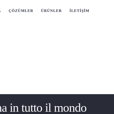
A
ÇÖZÜMLER
ÜRÜNLER
İLETİŞİM
 in tutto il mondo