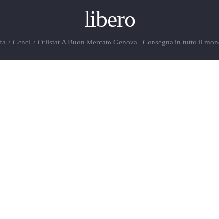
libero
fa
/
Genel
/
Orlistat A Buon Mercato Genova | Consegna in tutto il mon
egna in tutto il mondo libero