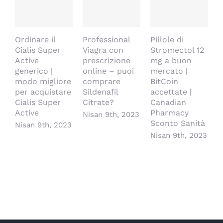
Ordinare il
Professional
Pillole di
D
Cialis Super
Viagra con
Stromectol 12
a
Active
prescrizione
mg a buon
p
generico |
online – puoi
mercato |
V
modo migliore
comprare
BitCoin
m
per acquistare
Sildenafil
accettate |
N
Cialis Super
Citrate?
Canadian
Active
Pharmacy
Nisan 9th, 2023
Sconto Sanità
Nisan 9th, 2023
Nisan 9th, 2023