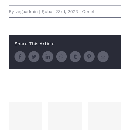
By
vegaadmin
|
Şubat 23rd, 2023
|
Genel
Share This Article
Facebook
Twitter
LinkedIn
WhatsApp
Tumblr
Pinterest
E-
posta
İlişkili Yazılar