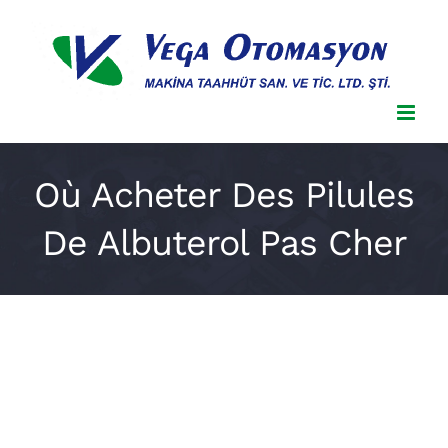
Skip
to
content
Où Acheter Des Pilules
De Albuterol Pas Cher
Où Acheter Des Pilules De
Albuterol Pas Cher