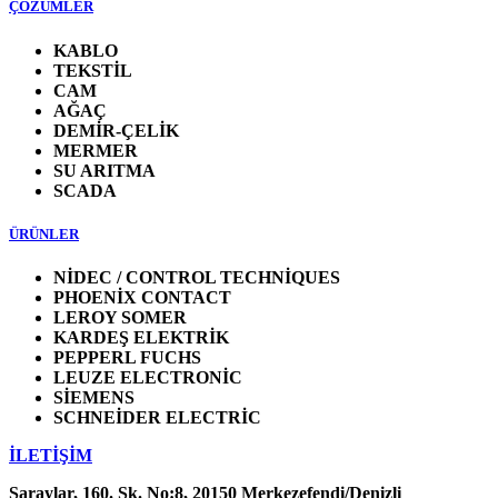
ÇÖZÜMLER
KABLO
TEKSTİL
CAM
AĞAÇ
DEMİR-ÇELİK
MERMER
SU ARITMA
SCADA
ÜRÜNLER
NİDEC / CONTROL TECHNİQUES
PHOENİX CONTACT
LEROY SOMER
KARDEŞ ELEKTRİK
PEPPERL FUCHS
LEUZE ELECTRONİC
SİEMENS
SCHNEİDER ELECTRİC
İLETİŞİM
Saraylar, 160. Sk. No:8, 20150 Merkezefendi/Denizli