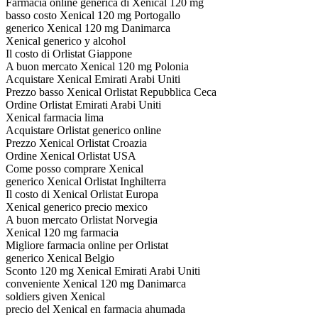
Farmacia online generica di Xenical 120 mg
basso costo Xenical 120 mg Portogallo
generico Xenical 120 mg Danimarca
Xenical generico y alcohol
Il costo di Orlistat Giappone
A buon mercato Xenical 120 mg Polonia
Acquistare Xenical Emirati Arabi Uniti
Prezzo basso Xenical Orlistat Repubblica Ceca
Ordine Orlistat Emirati Arabi Uniti
Xenical farmacia lima
Acquistare Orlistat generico online
Prezzo Xenical Orlistat Croazia
Ordine Xenical Orlistat USA
Come posso comprare Xenical
generico Xenical Orlistat Inghilterra
Il costo di Xenical Orlistat Europa
Xenical generico precio mexico
A buon mercato Orlistat Norvegia
Xenical 120 mg farmacia
Migliore farmacia online per Orlistat
generico Xenical Belgio
Sconto 120 mg Xenical Emirati Arabi Uniti
conveniente Xenical 120 mg Danimarca
soldiers given Xenical
precio del Xenical en farmacia ahumada