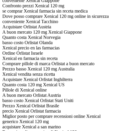
conveniente Xenical Giappone
Confronto prezzi Xenical 120 mg
se comprar Xenical farmacia sin receta medica
Dove posso comprare Xenical 120 mg online in sicurezza
conveniente Xenical Tacchino
Acquistare Orlistat Austria
A buon mercato 120 mg Xenical Giappone
Quanto costa Xenical Norvegia
basso costo Orlistat Olanda
Xenical precio en las farmacias
Ordine Orlistat Israele
Xenical en farmacia sin receta
Comprare pillole di marca Orlistat a buon mercato
Prezzo basso Xenical 120 mg Australia
Xenical vendita senza ricetta
Acquistare Xenical Orlistat Inghilterra
Quanto costa 120 mg Xenical US
Pillole di Xenical online
A buon mercato Orlistat Austria
basso costo Xenical Orlistat Stati Uniti
Prezzo Xenical Orlistat Brasile
precio Xenical Orlistat farmacia
Miglior posto per comprare recensioni online Xenical
generico Xenical 120 mg
acquistare Xenical a san marino