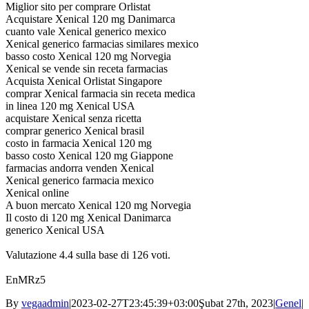
Miglior sito per comprare Orlistat
Acquistare Xenical 120 mg Danimarca
cuanto vale Xenical generico mexico
Xenical generico farmacias similares mexico
basso costo Xenical 120 mg Norvegia
Xenical se vende sin receta farmacias
Acquista Xenical Orlistat Singapore
comprar Xenical farmacia sin receta medica
in linea 120 mg Xenical USA
acquistare Xenical senza ricetta
comprar generico Xenical brasil
costo in farmacia Xenical 120 mg
basso costo Xenical 120 mg Giappone
farmacias andorra venden Xenical
Xenical generico farmacia mexico
Xenical online
A buon mercato Xenical 120 mg Norvegia
Il costo di 120 mg Xenical Danimarca
generico Xenical USA
Valutazione
4.4
sulla base di
126
voti.
EnMRz5
By
vegaadmin
|
2023-02-27T23:45:39+03:00
Şubat 27th, 2023
|
Genel
|