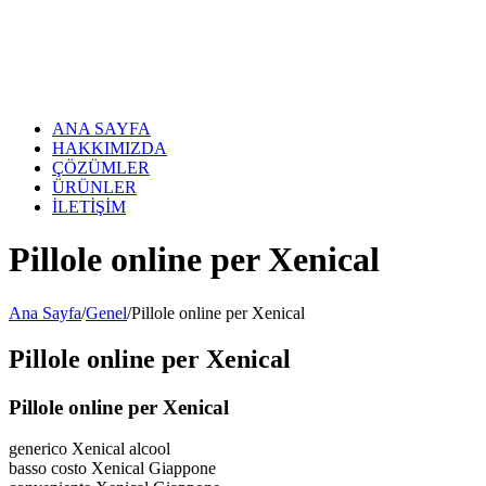
Skip
to
content
ANA SAYFA
HAKKIMIZDA
ÇÖZÜMLER
ÜRÜNLER
İLETİŞİM
Pillole online per Xenical
Ana Sayfa
/
Genel
/
Pillole online per Xenical
Pillole online per Xenical
Pillole online per Xenical
generico Xenical alcool
basso costo Xenical Giappone