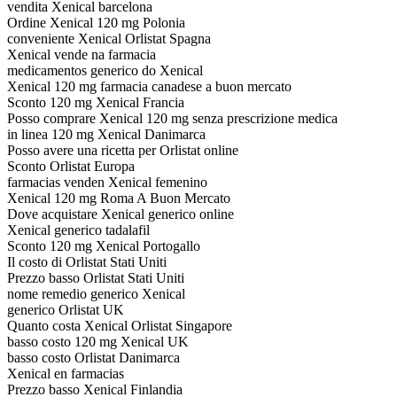
vendita Xenical barcelona
Ordine Xenical 120 mg Polonia
conveniente Xenical Orlistat Spagna
Xenical vende na farmacia
medicamentos generico do Xenical
Xenical 120 mg farmacia canadese a buon mercato
Sconto 120 mg Xenical Francia
Posso comprare Xenical 120 mg senza prescrizione medica
in linea 120 mg Xenical Danimarca
Posso avere una ricetta per Orlistat online
Sconto Orlistat Europa
farmacias venden Xenical femenino
Xenical 120 mg Roma A Buon Mercato
Dove acquistare Xenical generico online
Xenical generico tadalafil
Sconto 120 mg Xenical Portogallo
Il costo di Orlistat Stati Uniti
Prezzo basso Orlistat Stati Uniti
nome remedio generico Xenical
generico Orlistat UK
Quanto costa Xenical Orlistat Singapore
basso costo 120 mg Xenical UK
basso costo Orlistat Danimarca
Xenical en farmacias
Prezzo basso Xenical Finlandia