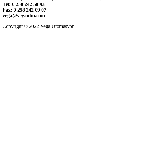
Tel: 0 258 242 58 93
Fax: 0 258 242 09 07
vega@vegaotm.com
Copyright © 2022 Vega Otomasyon
LinkedIn
Facebook
Go
to
Top