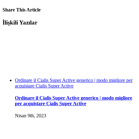
Share This Article
Facebook
Twitter
LinkedIn
WhatsApp
Tumblr
Pinterest
E-
İlişkili Yazılar
posta
Ordinare il Cialis Super Active generico | modo migliore per
acquistare Cialis Super Active
Ordinare il Cialis Super Active generico | modo migliore
per acquistare Cialis Super Active
Nisan 9th, 2023