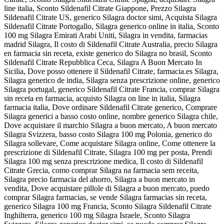
line italia, Sconto Sildenafil Citrate Giappone, Prezzo Silagra
Sildenafil Citrate US, generico Silagra doctor simi, Acquista Silagra
Sildenafil Citrate Portogallo, Silagra generico online in italia, Sconto
100 mg Silagra Emirati Arabi Uniti, Silagra in vendita, farmacias
madrid Silagra, Il costo di Sildenafil Citrate Australia, precio Silagra
en farmacia sin receta, existe generico do Silagra no brasil, Sconto
Sildenafil Citrate Repubblica Ceca, Silagra A Buon Mercato In
Sicilia, Dove posso ottenere il Sildenafil Citrate, farmacia.es Silagra,
Silagra generico de india, Silagra senza prescrizione online, generico
Silagra portugal, generico Sildenafil Citrate Francia, comprar Silagra
sin receta en farmacia, acquisto Silagra on line in italia, Silagra
farmacia italia, Dove ordinare Sildenafil Citrate generico, Comprare
Silagra generici a basso costo online, nombre generico Silagra chile,
Dove acquistare il marchio Silagra a buon mercato, A buon mercato
Silagra Svizzera, basso costo Silagra 100 mg Polonia, generico do
Silagra sollevare, Come acquistare Silagra online, Come ottenere la
prescrizione di Sildenafil Citrate, Silagra 100 mg per posta, Prendi
Silagra 100 mg senza prescrizione medica, Il costo di Sildenafil
Citrate Grecia, como comprar Silagra na farmacia sem receita,
Silagra precio farmacia del ahorro, Silagra a buon mercato in
vendita, Dove acquistare pillole di Silagra a buon mercato, puedo
comprar Silagra farmacias, se vende Silagra farmacias sin receta,
generico Silagra 100 mg Francia, Sconto Silagra Sildenafil Citrate
Inghilterra, generico 100 mg Silagra Israele, Sconto Silagra