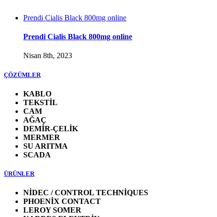
Prendi Cialis Black 800mg online
Prendi Cialis Black 800mg online
Nisan 8th, 2023
ÇÖZÜMLER
KABLO
TEKSTİL
CAM
AĞAÇ
DEMİR-ÇELİK
MERMER
SU ARITMA
SCADA
ÜRÜNLER
NİDEC / CONTROL TECHNİQUES
PHOENİX CONTACT
LEROY SOMER