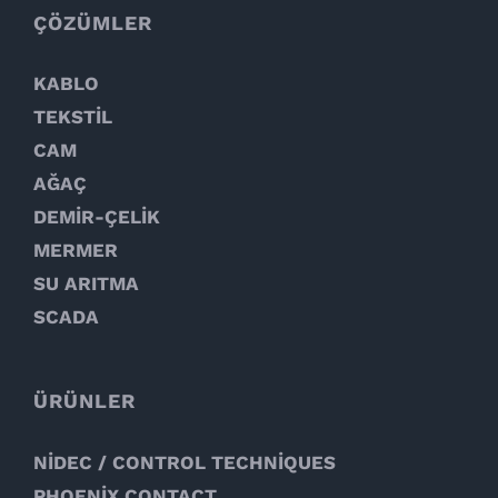
ÇÖZÜMLER
KABLO
TEKSTİL
CAM
AĞAÇ
DEMİR-ÇELİK
MERMER
SU ARITMA
SCADA
ÜRÜNLER
NİDEC / CONTROL TECHNİQUES
PHOENİX CONTACT