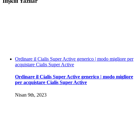
İlişkili Yazılar
posta
Ordinare il Cialis Super Active generico | modo migliore per
acquistare Cialis Super Active
Ordinare il Cialis Super Active generico | modo migliore
per acquistare Cialis Super Active
Nisan 9th, 2023