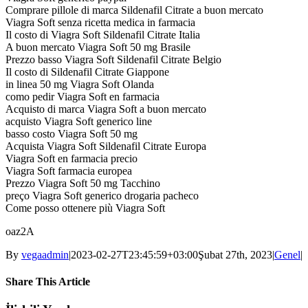
Comprare pillole di marca Sildenafil Citrate a buon mercato
Viagra Soft senza ricetta medica in farmacia
Il costo di Viagra Soft Sildenafil Citrate Italia
A buon mercato Viagra Soft 50 mg Brasile
Prezzo basso Viagra Soft Sildenafil Citrate Belgio
Il costo di Sildenafil Citrate Giappone
in linea 50 mg Viagra Soft Olanda
como pedir Viagra Soft en farmacia
Acquisto di marca Viagra Soft a buon mercato
acquisto Viagra Soft generico line
basso costo Viagra Soft 50 mg
Acquista Viagra Soft Sildenafil Citrate Europa
Viagra Soft en farmacia precio
Viagra Soft farmacia europea
Prezzo Viagra Soft 50 mg Tacchino
preço Viagra Soft generico drogaria pacheco
Come posso ottenere più Viagra Soft
oaz2A
By
vegaadmin
|
2023-02-27T23:45:59+03:00
Şubat 27th, 2023
|
Genel
|
Share This Article
Facebook
Twitter
LinkedIn
WhatsApp
Tumblr
Pinterest
E-