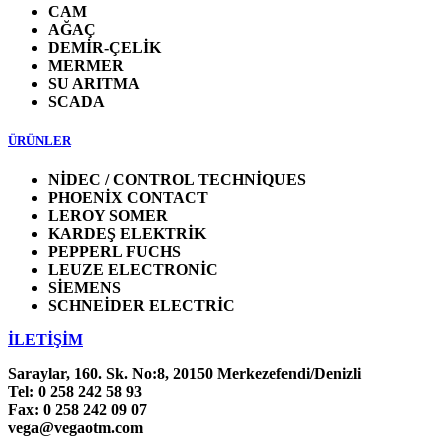
CAM
AĞAÇ
DEMİR-ÇELİK
MERMER
SU ARITMA
SCADA
ÜRÜNLER
NİDEC / CONTROL TECHNİQUES
PHOENİX CONTACT
LEROY SOMER
KARDEŞ ELEKTRİK
PEPPERL FUCHS
LEUZE ELECTRONİC
SİEMENS
SCHNEİDER ELECTRİC
İLETİŞİM
Saraylar, 160. Sk. No:8, 20150 Merkezefendi/Denizli
Tel: 0 258 242 58 93
Fax: 0 258 242 09 07
vega@vegaotm.com