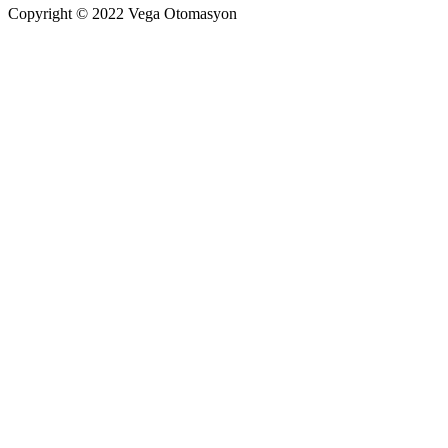
Copyright © 2022 Vega Otomasyon
LinkedIn
Facebook
Go
to
Top