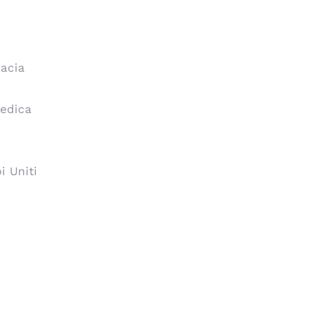
macia
medica
i Uniti