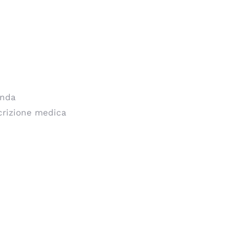
anda
crizione medica