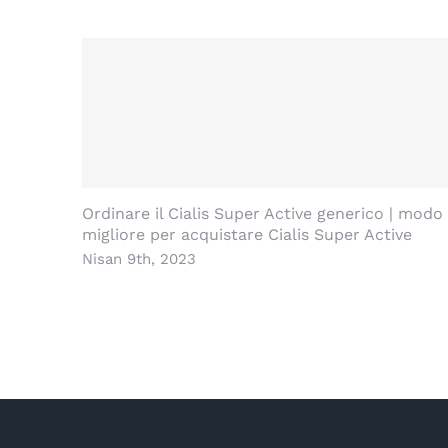
İlişkili Yazılar
Ordinare il Cialis Super Active generico | modo
migliore per acquistare Cialis Super Active
Nisan 9th, 2023