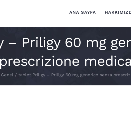
ANA SAYFA
HAKKIMIZ
gy – Priligy 60 mg g
prescrizione medic
Genel
/
tablet Priligy – Priligy 60 mg generico senza prescri
nerico senza prescrizione medica