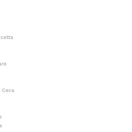
icetta
are
a Ceca
e
a