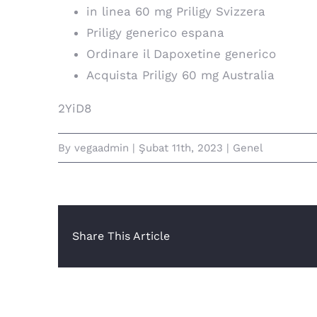
in linea 60 mg Priligy Svizzera
Priligy generico espana
Ordinare il Dapoxetine generico
Acquista Priligy 60 mg Australia
2YiD8
By
vegaadmin
|
Şubat 11th, 2023
|
Genel
Share This Article