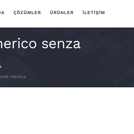
DA
ÇÖZÜMLER
ÜRÜNLER
İLETİŞİM
enerico senza
a
zione medica