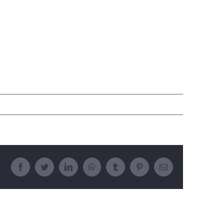
Facebook
Twitter
LinkedIn
WhatsApp
Tumblr
Pinterest
E-
posta