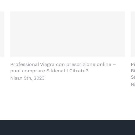
Professional Viagra con prescrizione online –
P
puoi comprare Sildenafil Citrate?
B
S
Nisan 9th, 2023
N