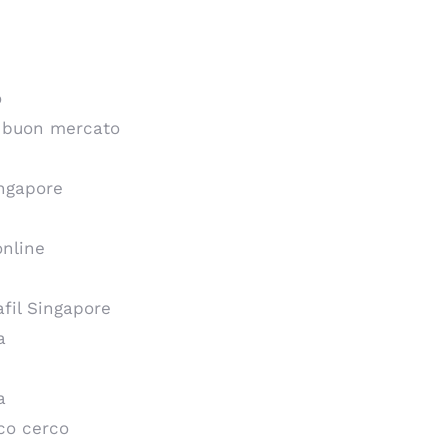
o
 a buon mercato
ingapore
online
afil Singapore
a
a
ico cerco