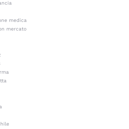
ancia
ione medica
uon mercato
z
S
arma
tta
a
hile