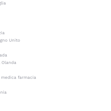
lia
zia
egno Unito
nada
l Olanda
ta medica farmacia
onia