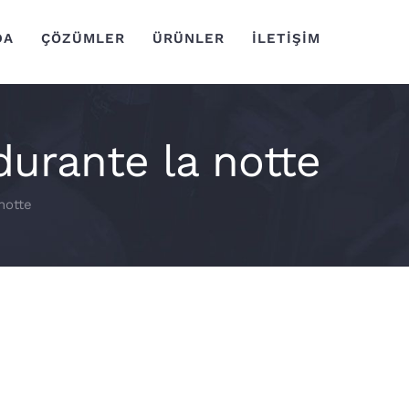
DA
ÇÖZÜMLER
ÜRÜNLER
İLETİŞİM
 durante la notte
 notte