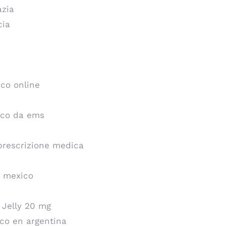
azia
cia
ico online
rico da ems
 prescrizione medica
n mexico
l Jelly 20 mg
ico en argentina