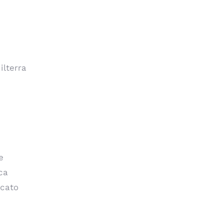
ilterra
e
ca
rcato