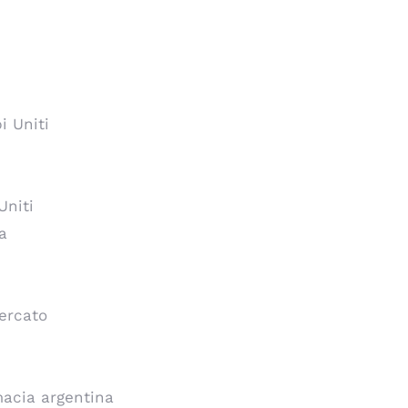
i Uniti
Uniti
a
ercato
rmacia argentina