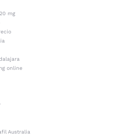
y 20 mg
o
recio
lia
dalajara
mg online
y
fil Australia