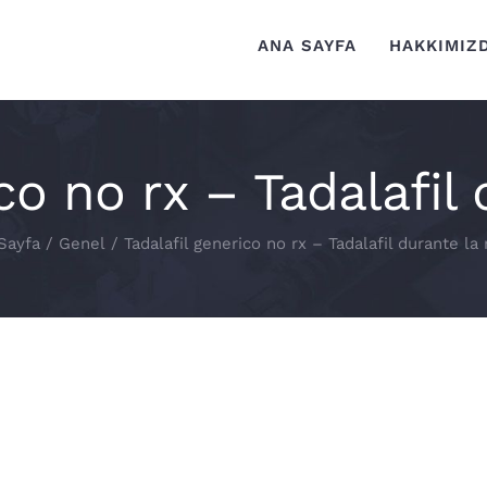
ANA SAYFA
HAKKIMIZ
co no rx – Tadalafil
Sayfa
/
Genel
/
Tadalafil generico no rx – Tadalafil durante la
fil durante la notte