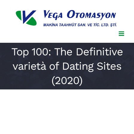
Skip
to
content
Top 100: The Definitive
varietà of Dating Sites
(2020)
Top 100: The Definitive varietà of
Dating Sites (2020)